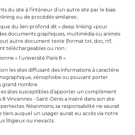
s du site à l’intérieur d’un autre site par le biais
inlining ou de procédés similaires ;
nique du lien profond dit « deep linking »pour
des documents graphiques, multimédia ou animés
 tout autre document texte (format txt, doc, rtf,
ient téléchargeables ou non ;
onne « l’université Paris 8 ».
ion les sites diffusant des informations à caractère
 pornographique, xénophobe ou pouvant porter
lus grand nombre.
autres sites susceptibles d’apporter un complément
is 8 Vincennes - Saint-Denis a inséré dans son site
pertextes. Néanmoins, sa responsabilité ne saurait
e tiers auquel un usager aurait eu accès via notre
s litigieux ou inexacts.